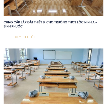
CUNG CẤP LẮP ĐẶT THIẾT BỊ CHO TRƯỜNG THCS LỘC NINH A –
BÌNH PHƯỚC
XEM CHI TIẾT