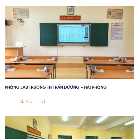
PHÒNG LAB TRƯỜNG TH TRẤN DƯƠNG – HẢI PHÒNG
XEM CHI TIẾT