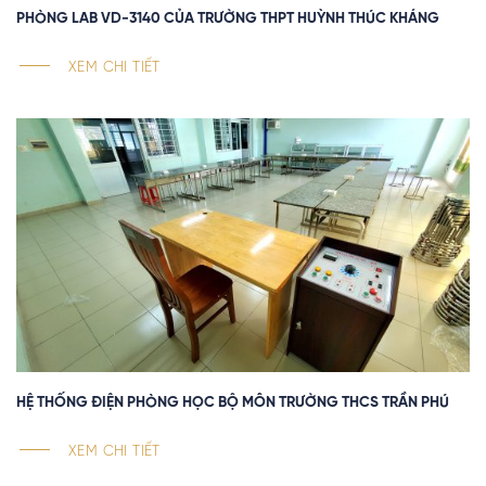
PHÒNG LAB VD-3140 CỦA TRƯỜNG THPT HUỲNH THÚC KHÁNG
XEM CHI TIẾT
HỆ THỐNG ĐIỆN PHÒNG HỌC BỘ MÔN TRƯỜNG THCS TRẦN PHÚ
XEM CHI TIẾT