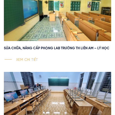
SỬA CHỮA, NÂNG CẤP PHÒNG LAB TRƯỜNG TH LIÊN AM – LÝ HỌC
XEM CHI TIẾT