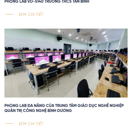
PHÒNG LAB VD-5140 TRƯỜNG THCS TÂN BÌNH
XEM CHI TIẾT
PHÒNG LAB ĐA NĂNG CỦA TRUNG TÂM GIÁO DỤC NGHỀ NGHIỆP
QUẢN TRỊ CÔNG NGHỆ BÌNH DƯƠNG
XEM CHI TIẾT