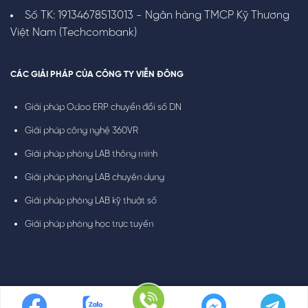
Số TK: 19134678513013 - Ngân hàng TMCP Kỹ Thương
Việt Nam (Techcombank)
CÁC GIẢI PHÁP CỦA CÔNG TY VIỄN ĐÔNG
Giải pháp Odoo ERP chuyển đổi số DN
Giải pháp công nghệ 360VR
Giải pháp phòng LAB thông minh
Giải pháp phòng LAB chuyên dụng
Giải pháp phòng LAB kỹ thuật số
Giải pháp phòng học trực tuyến
© Bản quyền thuộc về CÔNG TY VIỄN ĐÔNG
Thiết kế và duy trì bởi
PHẠM