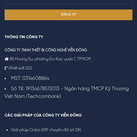
THÔNG TIN CÔNG TY
CÔNG TY TNHH THIẾT BỊ CÔNG NGHỆ VIỄN ĐÔNG
85 Hoàng Sa, phường Đa Kao, quận 1, TPHCM
0948 448 202
MST: 0314608864
Số TK: 19134678513013 - Ngân hàng TMCP Kỹ Thương
Việt Nam (Techcombank)
CÁC GIẢI PHÁP CỦA CÔNG TY VIỄN ĐÔNG
Giải pháp Odoo ERP chuyển đổi số DN