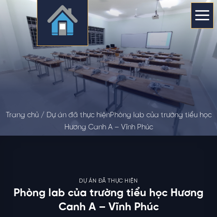
Skip
to
content
Trang chủ /
Dự án đã thực hiện
Phòng lab của trường tiểu học
Hương Canh A – Vĩnh Phúc
DỰ ÁN ĐÃ THỰC HIỆN
Phòng lab của trường tiểu học Hương
Canh A – Vĩnh Phúc