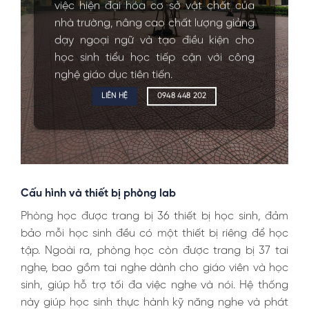
việc hiện đại hóa cơ sở vật chất của
nhà trường, nâng cao chất lượng giảng
dạy ngoại ngữ và tạo điều kiện cho
học sinh tiểu học tiếp cận với công
nghệ giáo dục tiên tiến.
LIÊN HỆ
0948 448 202
Cấu hình và thiết bị phòng lab
Phòng học được trang bị 36 thiết bị học sinh, đảm
bảo mỗi học sinh đều có một thiết bị riêng để học
tập. Ngoài ra, phòng học còn được trang bị 37 tai
nghe, bao gồm tai nghe dành cho giáo viên và học
sinh, giúp hỗ trợ tối đa việc nghe và nói. Hệ thống
này giúp học sinh thực hành kỹ năng nghe và phát