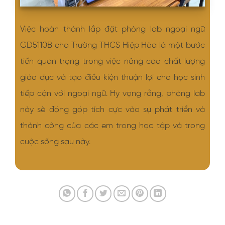
Việc hoàn thành lắp đặt phòng lab ngoại ngữ
GD5110B cho Trường THCS Hiệp Hòa là một bước
tiến quan trọng trong việc nâng cao chất lượng
giáo dục và tạo điều kiện thuận lợi cho học sinh
tiếp cận với ngoại ngữ. Hy vọng rằng, phòng lab
này sẽ đóng góp tích cực vào sự phát triển và
thành công của các em trong học tập và trong
cuộc sống sau này.