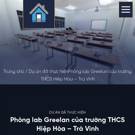
Skip
to
content
Trang chủ /
Dự án đã thực hiện
Phòng lab Greelan của trường
THCS Hiệp Hòa – Trà Vinh
DỰ ÁN ĐÃ THỰC HIỆN
Phòng lab Greelan của trường THCS
Hiệp Hòa – Trà Vinh