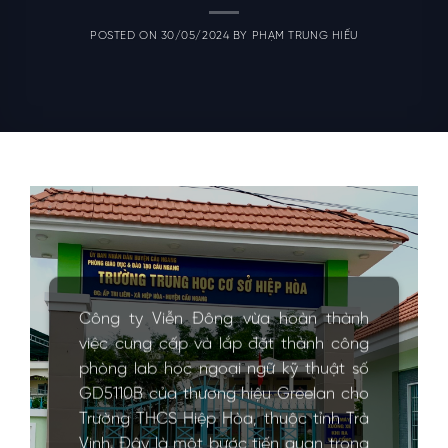
POSTED ON
30/05/2024
BY
PHẠM TRUNG HIẾU
Công ty Viễn Đông vừa hoàn thành
việc cung cấp và lắp đặt thành công
phòng lab học ngoại ngữ kỹ thuật số
GD5110B của thương hiệu Greelan cho
Trường THCS Hiệp Hòa, thuộc tỉnh Trà
Vinh. Đây là một bước tiến quan trọng