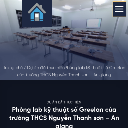
Skip
to
content
Trang chủ /
Dự án đã thực hiện
Phòng lab kỹ thuật số Greelan
của trường THCS Nguyễn Thanh sơn – An giang
DỰ ÁN ĐÃ THỰC HIỆN
Phòng lab kỹ thuật số Greelan của
trường THCS Nguyễn Thanh sơn – An
giang