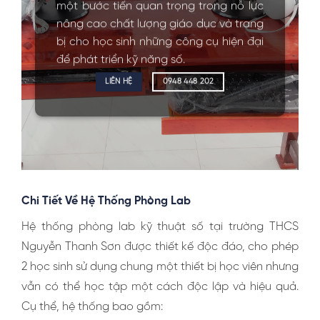
một bước tiến quan trọng trong nỗ lực
nâng cao chất lượng giáo dục và trang
bị cho học sinh những công cụ hiện đại
để phát triển kỹ năng số.
LIÊN HỆ
0948 448 202
Chi Tiết Về Hệ Thống Phòng Lab
Hệ thống phòng lab kỹ thuật số tại trường THCS
Nguyễn Thanh Sơn được thiết kế độc đáo, cho phép
2 học sinh sử dụng chung một thiết bị học viên nhưng
vẫn có thể học tập một cách độc lập và hiệu quả.
Cụ thể, hệ thống bao gồm: